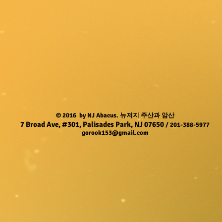
© 2016 by NJ Abacus. 뉴저지 주산과 암산
7 Broad Ave, #301, Palisades Park, NJ 07650
/ 201-388-5977
gorook153@gmail.com