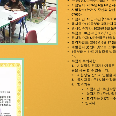
주 관: (사)한국주산협회 미 동
시험일시: 2026년 6
월 (수업시
시험장소:
뉴저지 주산과 암산
07650)
시험시간: 10급~8급 (1pm-1:30p
응시급수: 10급부터 3급까지 
원서접수기간: 2026년 6월 둘
수험료: 10급~8급 $35 / 7급~6급
원서접수처: (사)한국주산협회
합격자발표: 2026년 6월 17 (토
개별통지 및 인터넷으로 조회(
5급부터는 카드 자격증을 발급
다.
수험자 주의사항
1. 시험당일 전자계산기등은 
판을 사용 할 수 없습니다.
2. 시험당일 반드시 연필을 
3. 응시과목 : 주산, 암산 각
4. 합격기준
• 시험시간 : 주산각종
• 합격기준 : 주산, 암
• 합격자는 (사)한국
드립니다