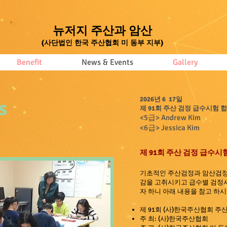
뉴저지 주산과 암산
​(사단법인 한국 주산협회 미 동부 지부)
Benefit
News & Events
Gallery
2026
년 6 17일
s
제 91회
주산 검정 급수시험 
<5급> Andrew Kim
<6급> Jessica Kim
제 91회 주산 검정 급수시
기초적인 주산검정과 암산검정
감을 고취시키고 급수별 검정
자 하니 아래 내용을 참고 하시
제 91
회 (사)한국주산협회 주
주 최: (사)한국주산협회