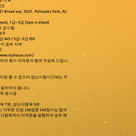
부 지부
간
)
(7 Broad ave, 301F, Palisades Park, NJ
m), 7급~3급 (1pm-1:45pm)
각 급수별.
째주
 $45 / 5급~3급 $55
 미 동부 지부
)
www.njabacus.com
)
하여 종이 자격증과 함께 우송해 드립니
지참 할 수 없으며 암산시험시간에는 주
사용하여야 됩니다.
과목 동시응
목 7분, 암산각종목 5분
산 각부문 만점 150점중 140점이상 합격
주산협회에서 자격증을 발행하여 송부 해