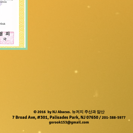
© 2016 by NJ Abacus. 뉴저지 주산과 암산
7 Broad Ave, #301, Palisades Park, NJ 07650
/ 201-388-5977
gorook153@gmail.com